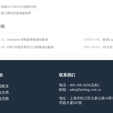
：
美国AUTOFLOW授权代理
：
进口测试仪器维修保养
新闻
-11]
Eurotherm 控制器维修成功案例
[2026-01-09]
美国Cop
-20]
EMCEE电导率仪1152维修成功案例
[2022-09-03]
SIC
助
联系我们
电话：400-168-2626(总机)
流配送
邮箱：sales@berling.com.cn
金交易
地址：上海市松江区九新公路10弄
送范围
亭园大厦603室